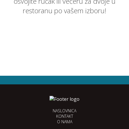
osvojite ručak ili večeru za dvoje u
restoranu po vašem izboru!
NASLOVNICA
KONTAKT
O NAMA