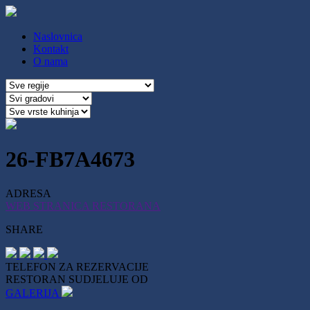
Naslovnica
Kontakt
O nama
26-FB7A4673
ADRESA
WEB STRANICA RESTORANA
SHARE
TELEFON ZA REZERVACIJE
RESTORAN SUDJELUJE OD
GALERIJA