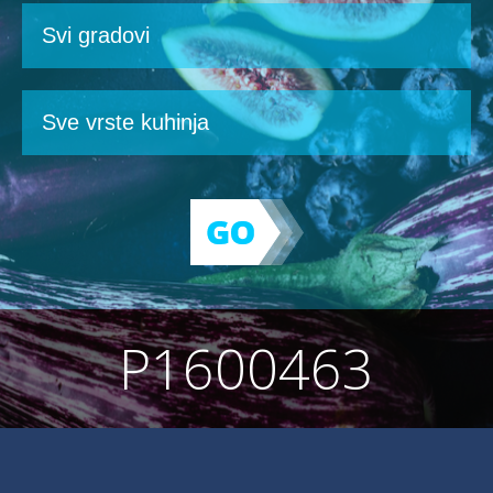
P1600463