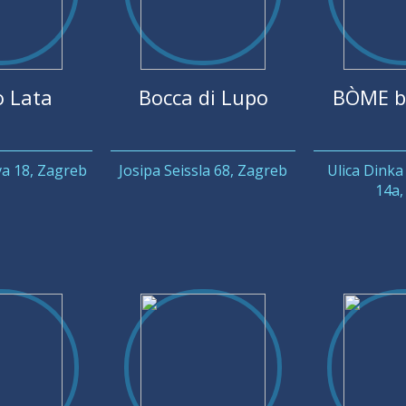
o Lata
Bocca di Lupo
BÒME b
a 18, Zagreb
Josipa Seissla 68, Zagreb
Ulica Dinka
14a, 