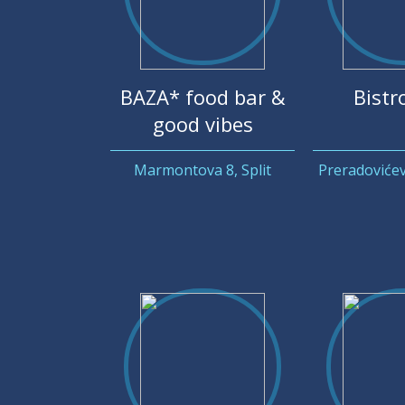
BAZA* food bar &
Bistr
good vibes
Marmontova 8, Split
Preradovićev