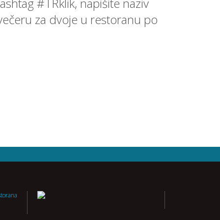
ashtag #TRklik, napišite naziv
li večeru za dvoje u restoranu po
storana