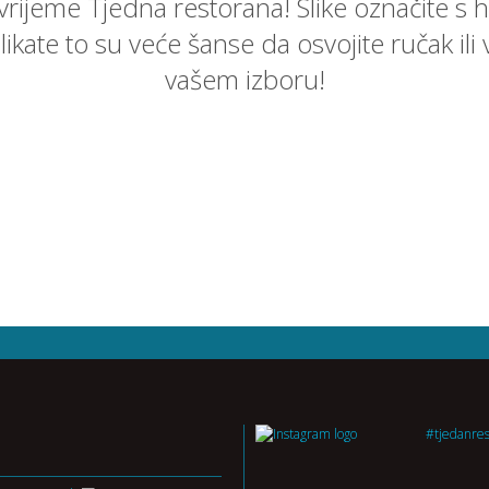
 vrijeme Tjedna restorana! Slike označite s h
 slikate to su veće šanse da osvojite ručak i
vašem izboru!
#tjedanre