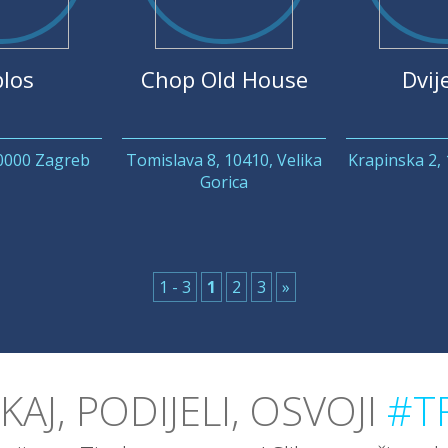
los
Chop Old House
Dvije
10000 Zagreb
Tomislava 8, 10410, Velika
Krapinska 2,
Gorica
1 - 3
1
2
3
»
IKAJ, PODIJELI, OSVOJI
#TR