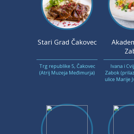
Stari Grad Čakovec
Akadem
Za
Trg republike 5, Čakovec
Ivana i Cvi
(Atrij Muzeja Međimurja)
Zabok (prilaz
ulice Marije 