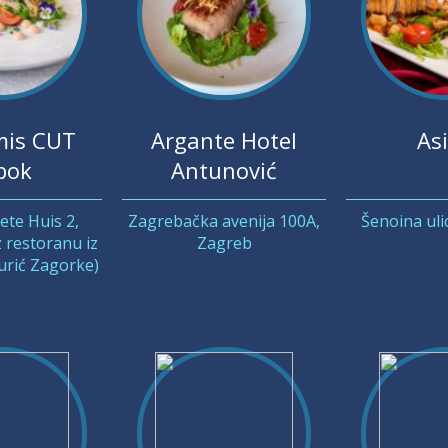
is CUT
Argante Hotel
Asi
bok
Antunović
jete Huis 2,
Zagrebačka avenija 100A,
Šenoina uli
 restoranu iz
Zagreb
Jurić Zagorke)