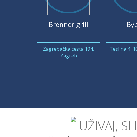
Brenner grill
Byb
Zagrebačka cesta 194,
Teslina 4, 
Zagreb
UŽIVAJ, SL