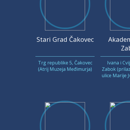
Stari Grad Čakovec
Akadem
Za
Trg republike 5, Čakovec
Ivana i Cvi
(Atrij Muzeja Međimurja)
Zabok (prilaz
ulice Marije 