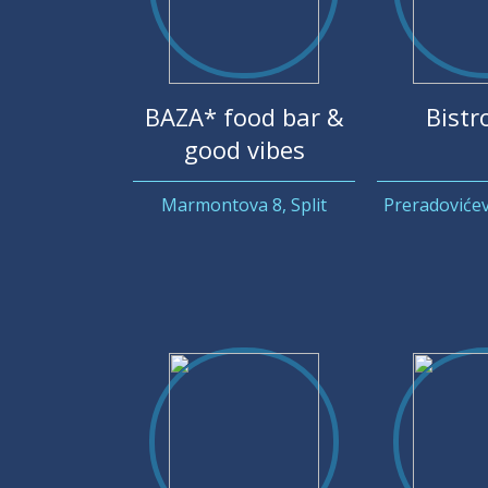
BAZA* food bar &
Bistr
good vibes
Marmontova 8, Split
Preradovićev