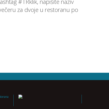
ashtag #TRklik, napišite naziv
li večeru za dvoje u restoranu po
storana