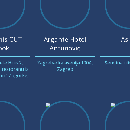
is CUT
Argante Hotel
Asi
bok
Antunović
jete Huis 2,
Zagrebačka avenija 100A,
Šenoina uli
 restoranu iz
Zagreb
Jurić Zagorke)