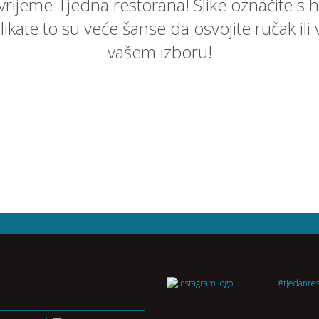
 vrijeme Tjedna restorana! Slike označite s h
 slikate to su veće šanse da osvojite ručak i
vašem izboru!
#tjedanre