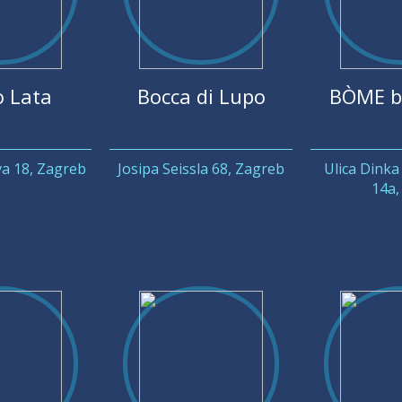
o Lata
Bocca di Lupo
BÒME b
a 18, Zagreb
Josipa Seissla 68, Zagreb
Ulica Dinka
14a, 