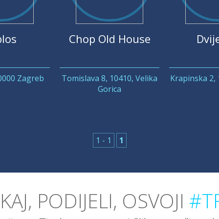
los
Chop Old House
Dvije
10000 Zagreb
Tomislava 8, 10410, Velika
Krapinska 2,
Gorica
1 - 1
1
IKAJ, PODIJELI, OSVOJI
#TR