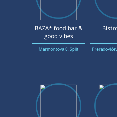
BAZA* food bar &
Bistr
good vibes
Marmontova 8, Split
Preradovićev