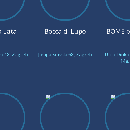
o Lata
Bocca di Lupo
BÒME b
a 18, Zagreb
Josipa Seissla 68, Zagreb
Ulica Dinka
14a, 