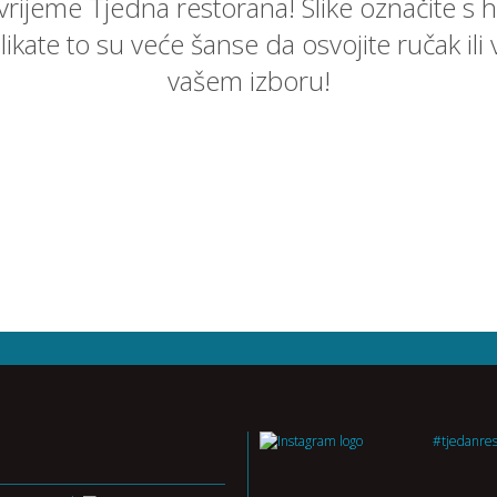
 vrijeme Tjedna restorana! Slike označite s h
 slikate to su veće šanse da osvojite ručak i
vašem izboru!
#tjedanre