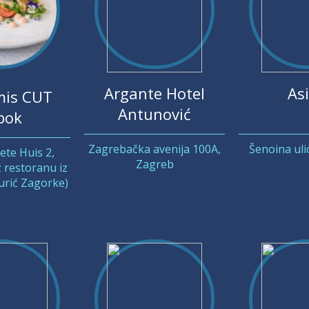
Argante Hotel
Asi
is CUT
Antunović
bok
Zagrebačka avenija 100A,
Šenoina uli
jete Huis 2,
Zagreb
 restoranu iz
Jurić Zagorke)