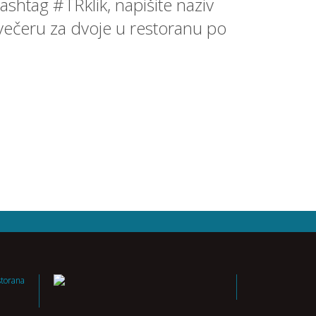
ashtag #TRklik, napišite naziv
li večeru za dvoje u restoranu po
storana