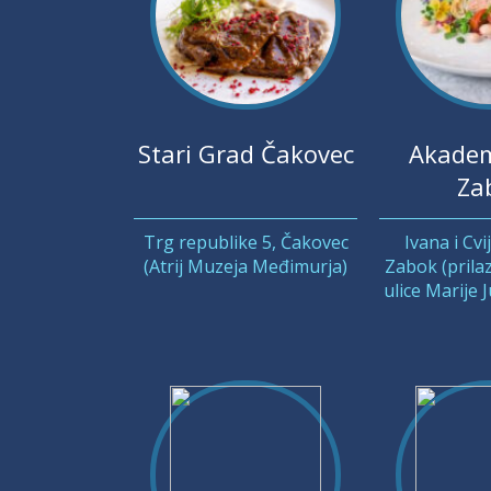
Stari Grad Čakovec
Akadem
Za
Trg republike 5, Čakovec
Ivana i Cvi
(Atrij Muzeja Međimurja)
Zabok (prilaz
ulice Marije 