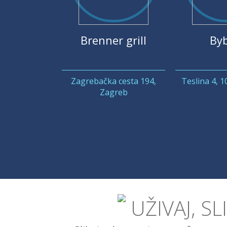
Brenner grill
Byb
Zagrebačka cesta 194,
Teslina 4, 
Zagreb
UŽIVAJ, SL